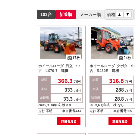
103台
新着順
メーカー順
価格
▲
▼