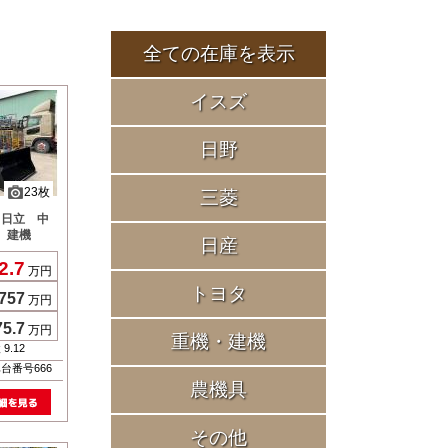
全ての在庫を表示
イスズ
日野
三菱
日産
トヨタ
重機・建機
農機具
その他